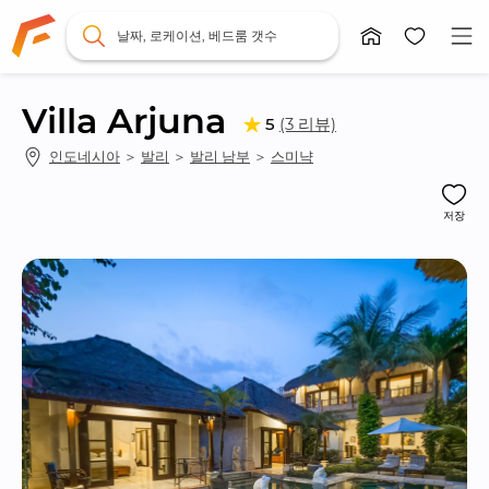
날짜, 로케이션, 베드룸 갯수
Villa Arjuna
(3 리뷰)
5
인도네시아
 ＞ 
발리
 ＞ 
발리 남부
 ＞ 
스미냑
저장