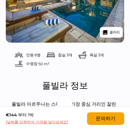
갤러리
인원 6명
침실 3개
욕실 3개
수영장 
50 m²
풀빌라 정보
풀빌라 아르주나는 스미냑의 가장 중심 거리인 잘란 
카유 아야에 위치하고 있습니다. 잘란 카유 아야 스트
€144
부터 1박
문의하기
릿은 쇼핑, 레스토랑, 해변 모든게 가까운 센터 로케
(날짜를 입력하여 가격을 알아보세요)
이션입니다. 유명한 레스토랑인 울티모, 루머스, 라파