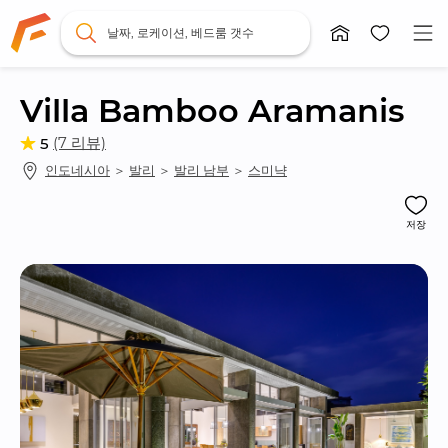
날짜, 로케이션, 베드룸 갯수
Villa Bamboo Aramanis
(7 리뷰)
5
인도네시아
 ＞ 
발리
 ＞ 
발리 남부
 ＞ 
스미냑
저장