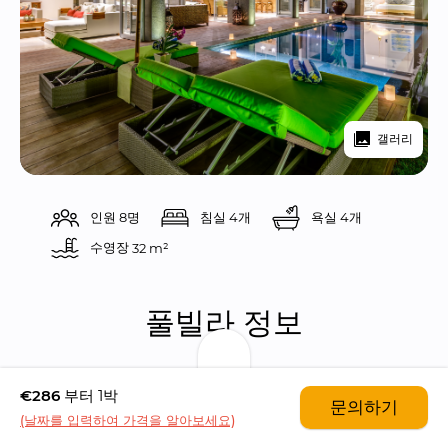
갤러리
인원 8명
침실 4개
욕실 4개
수영장 
32 m²
풀빌라 정보
풀빌라 밤부는 4개의 침실들과 4개의 욕실들을 갖춘 
€286
부터 1박
문의하기
울트라 모던 스타일의 풀빌라입니다. 아라마니스 컴
(날짜를 입력하여 가격을 알아보세요)
플렉스 풀빌라들 중 하나인 풀빌라 밤부는 아름다운 