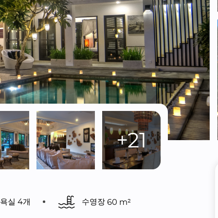
+21
욕실 4개
수영장 
60 m²