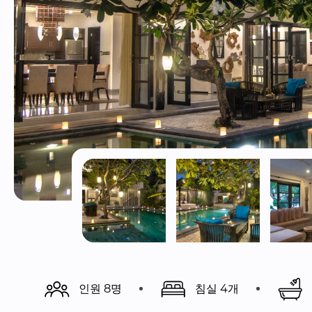
인원 8명
침실 4개