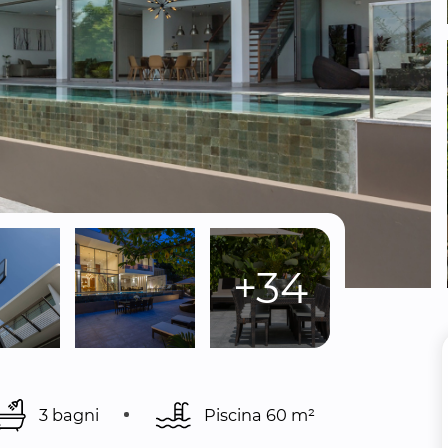
+34
3 bagni
Piscina 
60 m²