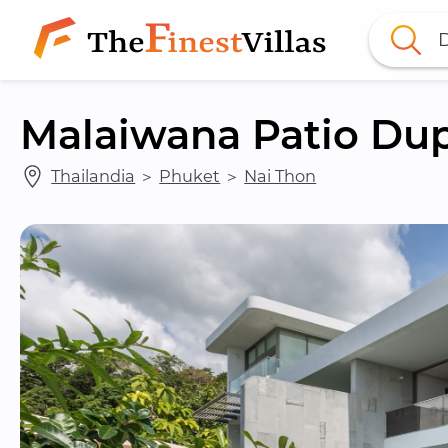
D
Malaiwana Patio Du
Thailandia
 ＞ 
Phuket
 ＞ 
Nai Thon