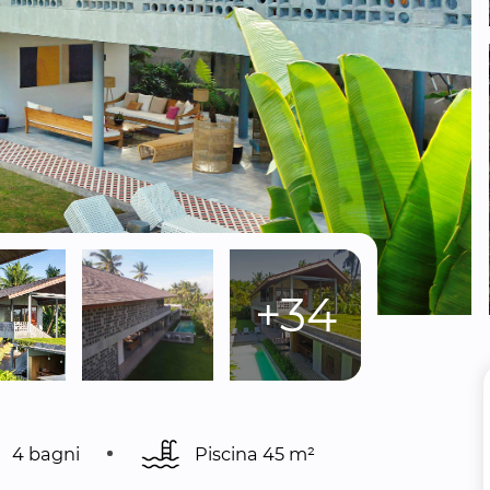
+34
4 bagni
Piscina 
45 m²