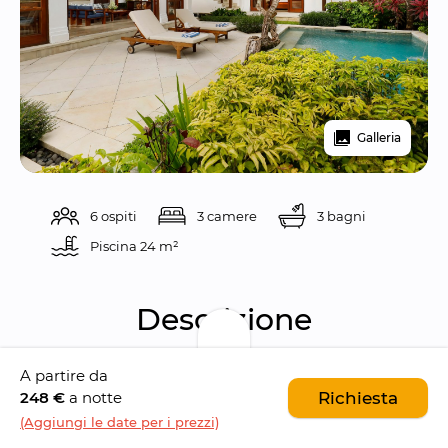
Galleria
6 ospiti
3 camere
3 bagni
Piscina 
24 m²
Descrizione
A partire da
Immersa nel rigoglioso paradiso di 
Jimbaran
, 
248 €
a notte
Richiesta
Villa Shanti
 fonde con eleganza lusso e 
(Aggiungi le date per i prezzi)
comfort, creando un rifugio idilliaco per 