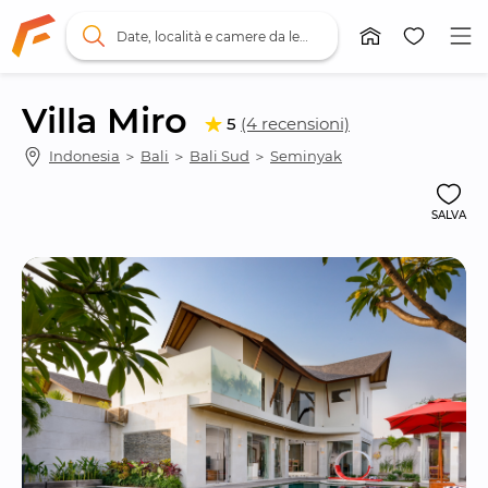
Date, località e camere da letto
Villa Miro
5
(4 recensioni)
Indonesia
 ＞ 
Bali
 ＞ 
Bali Sud
 ＞ 
Seminyak
SALVA